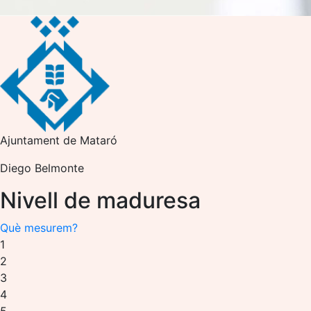
Ajuntament de Mataró
Diego Belmonte
Nivell de maduresa
Què mesurem?
1
2
3
4
5