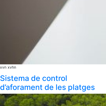
xvn xvhn
Sistema de control
d’aforament de les platges