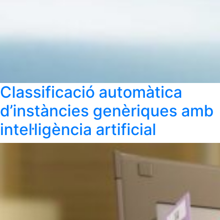
Classificació automàtica
d’instàncies genèriques amb
intel·ligència artificial