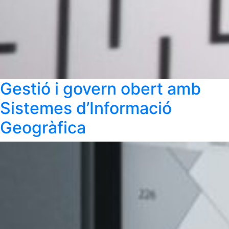
Gestió i govern obert amb
Sistemes d’Informació
Geogràfica