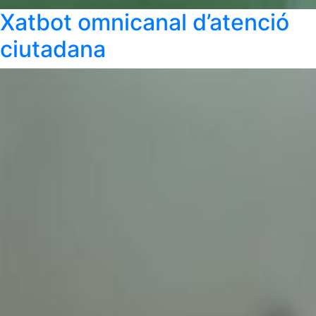
Xatbot omnicanal d’atenció
ciutadana