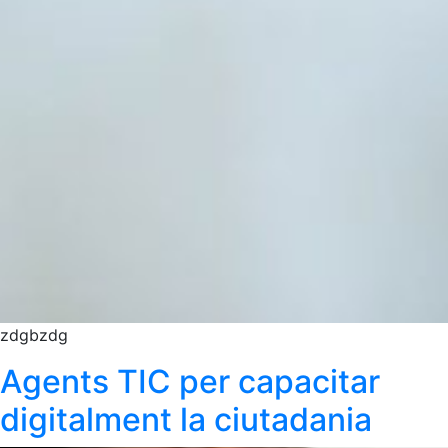
zdgbzdg
Agents TIC per capacitar
digitalment la ciutadania