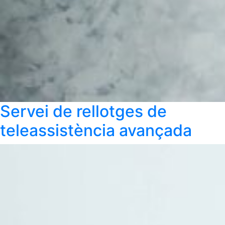
Servei de rellotges de
teleassistència avançada