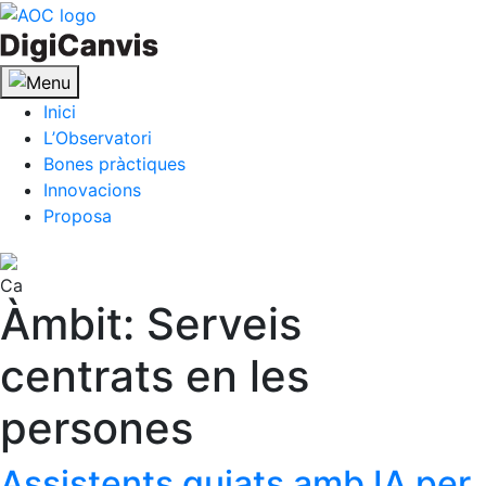
Skip
to
content
Inici
L’Observatori
Bones pràctiques
Innovacions
Proposa
Ca
Àmbit:
Serveis
centrats en les
persones
Assistents guiats amb IA per