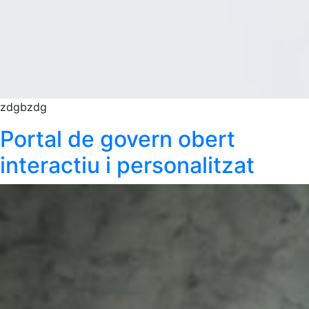
zdgbzdg
Portal de govern obert
interactiu i personalitzat