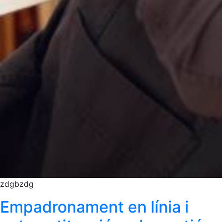
zdgbzdg
Empadronament en línia i